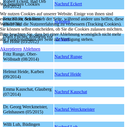
Robert Eckert, Bad Orb
Nachruf Eckert
Wir benutzen Cookies
(09/2012)
Wir nutzen Cookies auf unserer Website. Einige von ihnen sind
Fritz Sauer, Schotten
essenziell für den Betrieb der Seite, während andere uns helfen, diese
Schotten
(06/1970)
Website und die Nutzererfahrung zu verbessern (Tracking Cookies).
Sie können selbst entscheiden, ob Sie die Cookies zulassen möchten.
Bitte beachten Sie, dass bei einer Ablehnung womöglich nicht mehr
Doris Fischer, Rodheim vor
Zeitung
alle Funktionalitäten der Seite zur Verfügung stehen.
der Höhe (03/2012)
Akzeptieren
Ablehnen
Fritz Runge, Ober-
Nachruf Runge
Wöllstadt (08/2014)
Helmut Heide, Karben
Nachruf Heide
(09/2014)
Emma Kauschat, Glauberg
Nachruf Kauschat
(07/2014)
Dr. Georg Werckmeister,
Nachruf Werckmeister
Gelnhausen (05/2015)
Willi Luh, Büdingen
Nachruf Luh