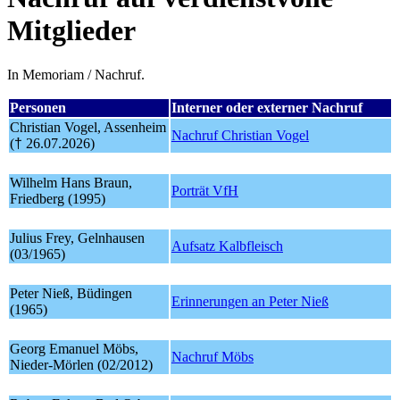
Mitglieder
In Memoriam / Nachruf.
Personen
Interner oder externer Nachruf
Christian Vogel, Assenheim
Nachruf Christian Vogel
(
†
26.07.2026)
Wilhelm Hans Braun,
Porträt VfH
Friedberg (1995)
Julius Frey, Gelnhausen
Aufsatz Kalbfleisch
(03/1965)
Peter Nieß, Büdingen
Erinnerungen an Peter Nieß
(1965)
Georg Emanuel Möbs,
Nachruf Möbs
Nieder-Mörlen (02/2012)