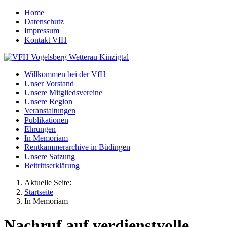
Home
Datenschutz
Impressum
Kontakt VfH
Willkommen bei der VfH
Unser Vorstand
Unsere Mitgliedsvereine
Unsere Region
Veranstaltungen
Publikationen
Ehrungen
In Memoriam
Rentkammerarchive in Büdingen
Unsere Satzung
Beitrittserklärung
Aktuelle Seite:
Startseite
In Memoriam
Nachruf auf verdienstvolle