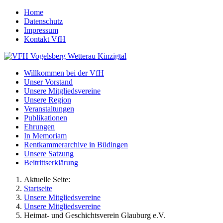
Home
Datenschutz
Impressum
Kontakt VfH
Willkommen bei der VfH
Unser Vorstand
Unsere Mitgliedsvereine
Unsere Region
Veranstaltungen
Publikationen
Ehrungen
In Memoriam
Rentkammerarchive in Büdingen
Unsere Satzung
Beitrittserklärung
Aktuelle Seite:
Startseite
Unsere Mitgliedsvereine
Unsere Mitgliedsvereine
Heimat- und Geschichtsverein Glauburg e.V.