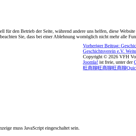
ell für den Betrieb der Seite, während andere uns helfen, diese Websit
 beachten Sie, dass bei einer Ablehnung womöglich nicht mehr alle Funk
Vorheriger Beitrag: Gesch
Geschichtsverein e.V.
Weit
Copyright © 2026 VFH Voge
Joomla!
ist freie, unter der
旺商聊
旺商聊
旺商聊
Qui
zeige muss JavaScript eingeschaltet sein.